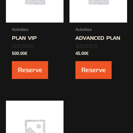
Activities
Activities
PLAN VIP
ADVANCED PLAN
Valorado
Valorado
500.00
€
45.00
€
con
con
0
0
de
de
Reserve
Reserve
5
5