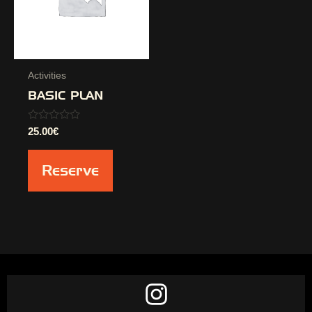
Activities
BASIC PLAN
Valorado
25.00
€
con
0
de
Reserve
5